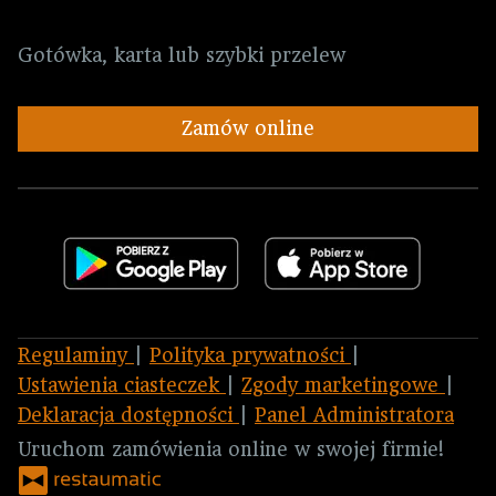
Gotówka, karta lub szybki przelew
Zamów online
Regulaminy
|
Polityka prywatności
|
Ustawienia ciasteczek
|
Zgody marketingowe
|
Deklaracja dostępności
|
Panel Administratora
Uruchom zamówienia online w swojej firmie!